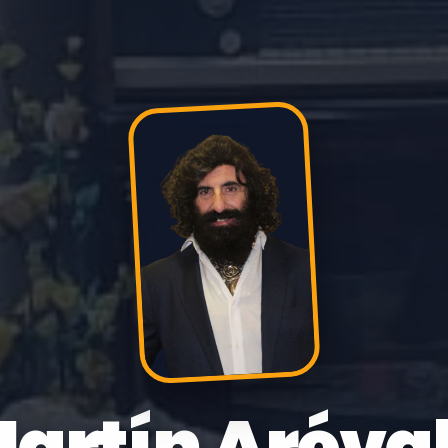
artín Aréva